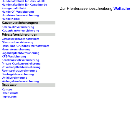
Hundehaftpflicht für Pers. ab 60
Hundehaftpflicht für Kampfhunde
Zur Pferderassenbeschreibung
Wallache
Zwingerhaftpflicht
Hunde-OP-Versicherung
Hundekrankenversicherung
Hunde-Kombi
Katzenversicherungen:
Katzen-OP-Versicherung
Katzenkrankenversicherung
Private Versicherungen:
Gewässerschadenhaftpflicht
Glasbruchversicherung
Haus- und Grundbesitzerhaftpflicht
Hausratversicherung
Jagdhaftpflichtversicherung
KFZ-Versicherung
Krankenzusatzversicherung
Private Krankenversicherung
Privathaftpflichtversicherung
Rechtsschutzversicherung
Sterbegeldversicherung
Unfallversicherung
Wohngebäudeversicherung
Über uns:
Kontakt
Datenschutz
Impressum