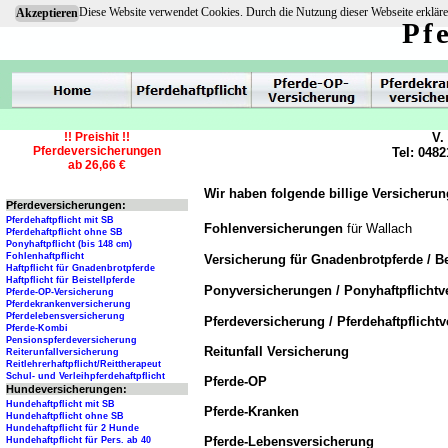
Diese Website verwendet Cookies. Durch die Nutzung dieser Webseite erkläre
Akzeptieren
Pf
!! Preishit !!
V.
Pferdeversicherungen
Tel: 0482
ab 26,66 €
Wir haben folgende billige Versicherun
Pferdeversicherungen:
Pferdehaftpflicht mit SB
Fohlenversicherungen
für Wallach
Pferdehaftpflicht ohne SB
Ponyhaftpflicht (bis 148 cm)
Fohlenhaftpflicht
Versicherung für Gnadenbrotpferde / Be
Haftpflicht für Gnadenbrotpferde
Haftpflicht für Beistellpferde
Ponyversicherungen / Ponyhaftpflicht
Pferde-OP-Versicherung
Pferdekrankenversicherung
Pferdelebensversicherung
Pferdeversicherung / Pferdehaftpflicht
Pferde-Kombi
Pensionspferdeversicherung
Reitunfall Versicherung
Reiterunfallversicherung
Reitlehrerhaftpflicht/Reittherapeut
Schul- und Verleihpferdehaftpflicht
Pferde-OP
Hundeversicherungen:
Hundehaftpflicht mit SB
Pferde-Kranken
Hundehaftpflicht ohne SB
Hundehaftpflicht für 2 Hunde
Pferde-Lebensversicherung
Hundehaftpflicht für Pers. ab 40