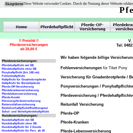
Diese Website verwendet Cookies. Durch die Nutzung dieser Webseite erkläre
Akzeptieren
Pf
!! Preishit !!
V.
Pferdeversicherungen
Tel: 0482
ab 26,66 €
Wir haben folgende billige Versicherun
Pferdeversicherungen:
Pferdehaftpflicht mit SB
Fohlenversicherungen
für Tibet Pony
Pferdehaftpflicht ohne SB
Ponyhaftpflicht (bis 148 cm)
Fohlenhaftpflicht
Versicherung für Gnadenbrotpferde / Be
Haftpflicht für Gnadenbrotpferde
Haftpflicht für Beistellpferde
Ponyversicherungen / Ponyhaftpflicht
Pferde-OP-Versicherung
Pferdekrankenversicherung
Pferdelebensversicherung
Pferdeversicherung / Pferdehaftpflicht
Pferde-Kombi
Pensionspferdeversicherung
Reitunfall Versicherung
Reiterunfallversicherung
Reitlehrerhaftpflicht/Reittherapeut
Schul- und Verleihpferdehaftpflicht
Pferde-OP
Hundeversicherungen:
Hundehaftpflicht mit SB
Pferde-Kranken
Hundehaftpflicht ohne SB
Hundehaftpflicht für 2 Hunde
Pferde-Lebensversicherung
Hundehaftpflicht für Pers. ab 40