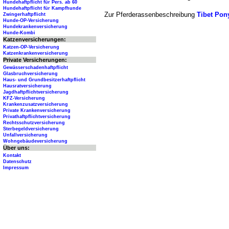
Hundehaftpflicht für Pers. ab 60
Hundehaftpflicht für Kampfhunde
Zur Pferderassenbeschreibung
Tibet Pon
Zwingerhaftpflicht
Hunde-OP-Versicherung
Hundekrankenversicherung
Hunde-Kombi
Katzenversicherungen:
Katzen-OP-Versicherung
Katzenkrankenversicherung
Private Versicherungen:
Gewässerschadenhaftpflicht
Glasbruchversicherung
Haus- und Grundbesitzerhaftpflicht
Hausratversicherung
Jagdhaftpflichtversicherung
KFZ-Versicherung
Krankenzusatzversicherung
Private Krankenversicherung
Privathaftpflichtversicherung
Rechtsschutzversicherung
Sterbegeldversicherung
Unfallversicherung
Wohngebäudeversicherung
Über uns:
Kontakt
Datenschutz
Impressum