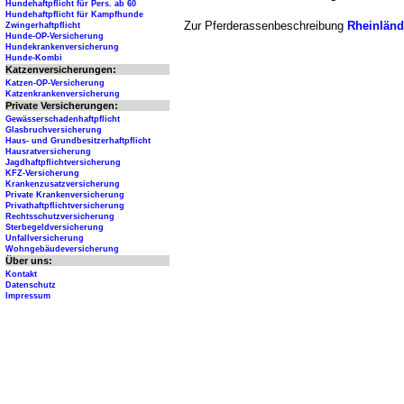
Hundehaftpflicht für Pers. ab 60
Hundehaftpflicht für Kampfhunde
Zur Pferderassenbeschreibung
Rheinländ
Zwingerhaftpflicht
Hunde-OP-Versicherung
Hundekrankenversicherung
Hunde-Kombi
Katzenversicherungen:
Katzen-OP-Versicherung
Katzenkrankenversicherung
Private Versicherungen:
Gewässerschadenhaftpflicht
Glasbruchversicherung
Haus- und Grundbesitzerhaftpflicht
Hausratversicherung
Jagdhaftpflichtversicherung
KFZ-Versicherung
Krankenzusatzversicherung
Private Krankenversicherung
Privathaftpflichtversicherung
Rechtsschutzversicherung
Sterbegeldversicherung
Unfallversicherung
Wohngebäudeversicherung
Über uns:
Kontakt
Datenschutz
Impressum