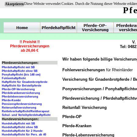
Diese Website verwendet Cookies. Durch die Nutzung dieser Webseite erkläre
Akzeptieren
Pf
!! Preishit !!
V.
Pferdeversicherungen
Tel: 0482
ab 26,66 €
Wir haben folgende billige Versicherun
Pferdeversicherungen:
Pferdehaftpflicht mit SB
Fohlenversicherungen
für Rheinländer
Pferdehaftpflicht ohne SB
Ponyhaftpflicht (bis 148 cm)
Fohlenhaftpflicht
Versicherung für Gnadenbrotpferde / Be
Haftpflicht für Gnadenbrotpferde
Haftpflicht für Beistellpferde
Ponyversicherungen / Ponyhaftpflicht
Pferde-OP-Versicherung
Pferdekrankenversicherung
Pferdelebensversicherung
Pferdeversicherung / Pferdehaftpflicht
Pferde-Kombi
Pensionspferdeversicherung
Reitunfall Versicherung
Reiterunfallversicherung
Reitlehrerhaftpflicht/Reittherapeut
Schul- und Verleihpferdehaftpflicht
Pferde-OP
Hundeversicherungen:
Hundehaftpflicht mit SB
Pferde-Kranken
Hundehaftpflicht ohne SB
Hundehaftpflicht für 2 Hunde
Pferde-Lebensversicherung
Hundehaftpflicht für Pers. ab 40