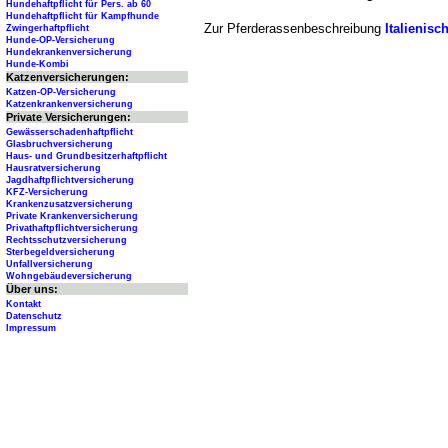
Hundehaftpflicht für Pers. ab 60
Hundehaftpflicht für Kampfhunde
Zur Pferderassenbeschreibung
Italienisc
Zwingerhaftpflicht
Hunde-OP-Versicherung
Hundekrankenversicherung
Hunde-Kombi
Katzenversicherungen:
Katzen-OP-Versicherung
Katzenkrankenversicherung
Private Versicherungen:
Gewässerschadenhaftpflicht
Glasbruchversicherung
Haus- und Grundbesitzerhaftpflicht
Hausratversicherung
Jagdhaftpflichtversicherung
KFZ-Versicherung
Krankenzusatzversicherung
Private Krankenversicherung
Privathaftpflichtversicherung
Rechtsschutzversicherung
Sterbegeldversicherung
Unfallversicherung
Wohngebäudeversicherung
Über uns:
Kontakt
Datenschutz
Impressum