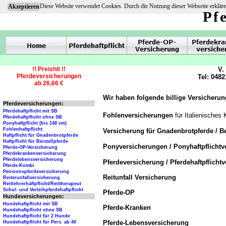
Diese Website verwendet Cookies. Durch die Nutzung dieser Webseite erkläre
Akzeptieren
Pf
!! Preishit !!
V.
Pferdeversicherungen
Tel: 0482
ab 26,66 €
Wir haben folgende billige Versicherun
Pferdeversicherungen:
Pferdehaftpflicht mit SB
Fohlenversicherungen
für Italienisches 
Pferdehaftpflicht ohne SB
Ponyhaftpflicht (bis 148 cm)
Fohlenhaftpflicht
Versicherung für Gnadenbrotpferde / Be
Haftpflicht für Gnadenbrotpferde
Haftpflicht für Beistellpferde
Ponyversicherungen / Ponyhaftpflicht
Pferde-OP-Versicherung
Pferdekrankenversicherung
Pferdelebensversicherung
Pferdeversicherung / Pferdehaftpflicht
Pferde-Kombi
Pensionspferdeversicherung
Reitunfall Versicherung
Reiterunfallversicherung
Reitlehrerhaftpflicht/Reittherapeut
Schul- und Verleihpferdehaftpflicht
Pferde-OP
Hundeversicherungen:
Hundehaftpflicht mit SB
Pferde-Kranken
Hundehaftpflicht ohne SB
Hundehaftpflicht für 2 Hunde
Pferde-Lebensversicherung
Hundehaftpflicht für Pers. ab 40