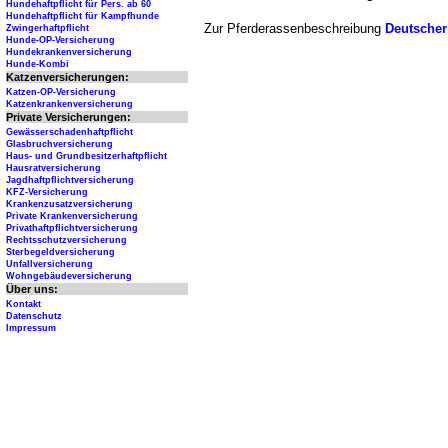
Hundehaftpflicht für Pers. ab 60
Hundehaftpflicht für Kampfhunde
Zur Pferderassenbeschreibung
Deutscher
Zwingerhaftpflicht
Hunde-OP-Versicherung
Hundekrankenversicherung
Hunde-Kombi
Katzenversicherungen:
Katzen-OP-Versicherung
Katzenkrankenversicherung
Private Versicherungen:
Gewässerschadenhaftpflicht
Glasbruchversicherung
Haus- und Grundbesitzerhaftpflicht
Hausratversicherung
Jagdhaftpflichtversicherung
KFZ-Versicherung
Krankenzusatzversicherung
Private Krankenversicherung
Privathaftpflichtversicherung
Rechtsschutzversicherung
Sterbegeldversicherung
Unfallversicherung
Wohngebäudeversicherung
Über uns:
Kontakt
Datenschutz
Impressum