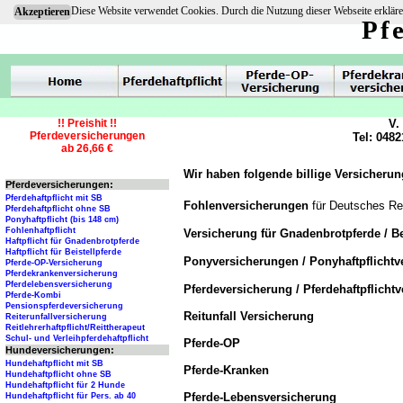
Diese Website verwendet Cookies. Durch die Nutzung dieser Webseite erkläre
Akzeptieren
Pf
!! Preishit !!
V.
Pferdeversicherungen
Tel: 0482
ab 26,66 €
Wir haben folgende billige Versicherun
Pferdeversicherungen:
Pferdehaftpflicht mit SB
Fohlenversicherungen
für Deutsches Re
Pferdehaftpflicht ohne SB
Ponyhaftpflicht (bis 148 cm)
Fohlenhaftpflicht
Versicherung für Gnadenbrotpferde / Be
Haftpflicht für Gnadenbrotpferde
Haftpflicht für Beistellpferde
Ponyversicherungen / Ponyhaftpflicht
Pferde-OP-Versicherung
Pferdekrankenversicherung
Pferdelebensversicherung
Pferdeversicherung / Pferdehaftpflicht
Pferde-Kombi
Pensionspferdeversicherung
Reitunfall Versicherung
Reiterunfallversicherung
Reitlehrerhaftpflicht/Reittherapeut
Schul- und Verleihpferdehaftpflicht
Pferde-OP
Hundeversicherungen:
Hundehaftpflicht mit SB
Pferde-Kranken
Hundehaftpflicht ohne SB
Hundehaftpflicht für 2 Hunde
Pferde-Lebensversicherung
Hundehaftpflicht für Pers. ab 40