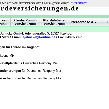
n Sie sich damit einverstanden, dass Cookies gesetzt werden.
Mehr erfahren
erdeversicherungen.de
 Jahncke GmbH, Adenauerallee 5, 25524 Itzehoe,
1 5035 / Email:
ajahncke@t-online.de
/ Fax: 04821-3367
gen für Pferde im Angebot:
itpony Mix
f
istellpferde
ür Deutsches Reitpony Mix
versicherungen
für Deutsches Reitpony Mix
f
versicherungen
ür Deutsches Reitpony Mix